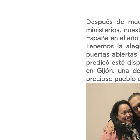
Después de much
ministerios, nue
España en el año
Tenemos la alegr
puertas abiertas
predicó esté dis
en Gijón, una d
precioso pueblo 