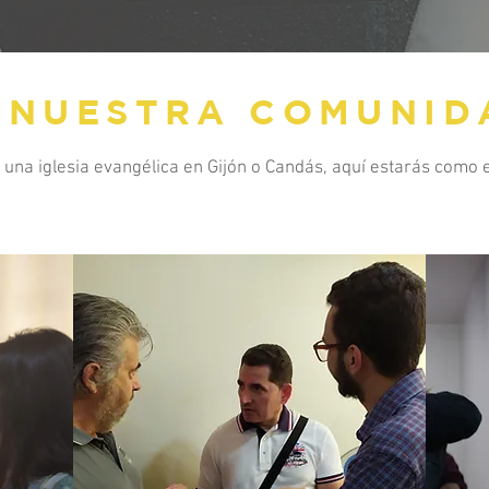
NUESTRA COMUNID
 una iglesia evangélica en Gijón o Candás, aquí estarás como e